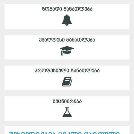
ᲖᲝᲒᲐᲓᲘ ᲒᲐᲜᲐᲗᲚᲔᲑᲐ
ᲣᲛᲐᲦᲚᲔᲡᲘ ᲒᲐᲜᲐᲗᲚᲔᲑᲐ
ᲞᲠᲝᲤᲔᲡᲘᲣᲚᲘ ᲒᲐᲜᲐᲗᲚᲔᲑᲐ
ᲛᲔᲪᲜᲘᲔᲠᲔᲑᲐ