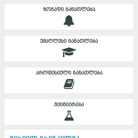
ᲖᲝᲒᲐᲓᲘ ᲒᲐᲜᲐᲗᲚᲔᲑᲐ
ᲣᲛᲐᲦᲚᲔᲡᲘ ᲒᲐᲜᲐᲗᲚᲔᲑᲐ
ᲞᲠᲝᲤᲔᲡᲘᲣᲚᲘ ᲒᲐᲜᲐᲗᲚᲔᲑᲐ
ᲛᲔᲪᲜᲘᲔᲠᲔᲑᲐ