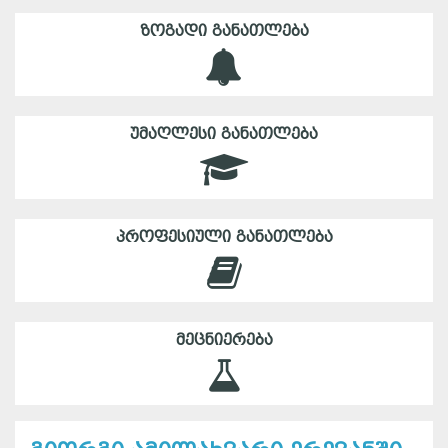
ᲖᲝᲒᲐᲓᲘ ᲒᲐᲜᲐᲗᲚᲔᲑᲐ
ᲣᲛᲐᲦᲚᲔᲡᲘ ᲒᲐᲜᲐᲗᲚᲔᲑᲐ
ᲞᲠᲝᲤᲔᲡᲘᲣᲚᲘ ᲒᲐᲜᲐᲗᲚᲔᲑᲐ
ᲛᲔᲪᲜᲘᲔᲠᲔᲑᲐ