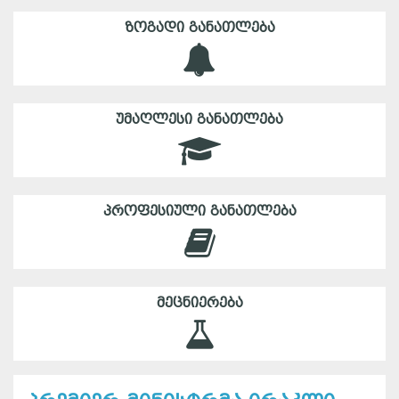
ᲖᲝᲒᲐᲓᲘ ᲒᲐᲜᲐᲗᲚᲔᲑᲐ
ᲣᲛᲐᲦᲚᲔᲡᲘ ᲒᲐᲜᲐᲗᲚᲔᲑᲐ
ᲞᲠᲝᲤᲔᲡᲘᲣᲚᲘ ᲒᲐᲜᲐᲗᲚᲔᲑᲐ
ᲛᲔᲪᲜᲘᲔᲠᲔᲑᲐ