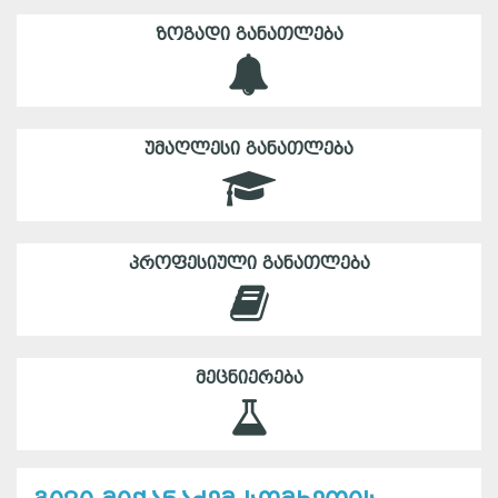
ᲖᲝᲒᲐᲓᲘ ᲒᲐᲜᲐᲗᲚᲔᲑᲐ
ᲣᲛᲐᲦᲚᲔᲡᲘ ᲒᲐᲜᲐᲗᲚᲔᲑᲐ
ᲞᲠᲝᲤᲔᲡᲘᲣᲚᲘ ᲒᲐᲜᲐᲗᲚᲔᲑᲐ
ᲛᲔᲪᲜᲘᲔᲠᲔᲑᲐ