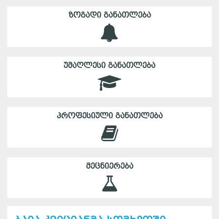
ᲖᲝᲒᲐᲓᲘ ᲒᲐᲜᲐᲗᲚᲔᲑᲐ
ᲣᲛᲐᲦᲚᲔᲡᲘ ᲒᲐᲜᲐᲗᲚᲔᲑᲐ
ᲞᲠᲝᲤᲔᲡᲘᲣᲚᲘ ᲒᲐᲜᲐᲗᲚᲔᲑᲐ
ᲛᲔᲪᲜᲘᲔᲠᲔᲑᲐ