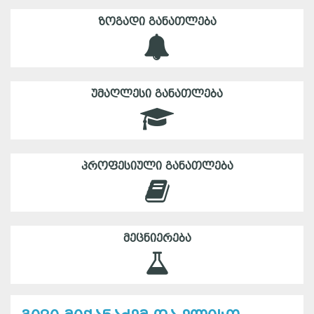
ᲖᲝᲒᲐᲓᲘ ᲒᲐᲜᲐᲗᲚᲔᲑᲐ
ᲣᲛᲐᲦᲚᲔᲡᲘ ᲒᲐᲜᲐᲗᲚᲔᲑᲐ
ᲞᲠᲝᲤᲔᲡᲘᲣᲚᲘ ᲒᲐᲜᲐᲗᲚᲔᲑᲐ
ᲛᲔᲪᲜᲘᲔᲠᲔᲑᲐ