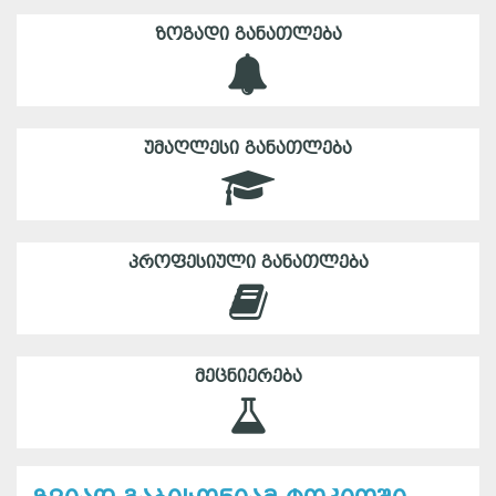
ᲖᲝᲒᲐᲓᲘ ᲒᲐᲜᲐᲗᲚᲔᲑᲐ
ᲣᲛᲐᲦᲚᲔᲡᲘ ᲒᲐᲜᲐᲗᲚᲔᲑᲐ
ᲞᲠᲝᲤᲔᲡᲘᲣᲚᲘ ᲒᲐᲜᲐᲗᲚᲔᲑᲐ
ᲛᲔᲪᲜᲘᲔᲠᲔᲑᲐ