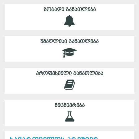
ᲖᲝᲒᲐᲓᲘ ᲒᲐᲜᲐᲗᲚᲔᲑᲐ
ᲣᲛᲐᲦᲚᲔᲡᲘ ᲒᲐᲜᲐᲗᲚᲔᲑᲐ
ᲞᲠᲝᲤᲔᲡᲘᲣᲚᲘ ᲒᲐᲜᲐᲗᲚᲔᲑᲐ
ᲛᲔᲪᲜᲘᲔᲠᲔᲑᲐ