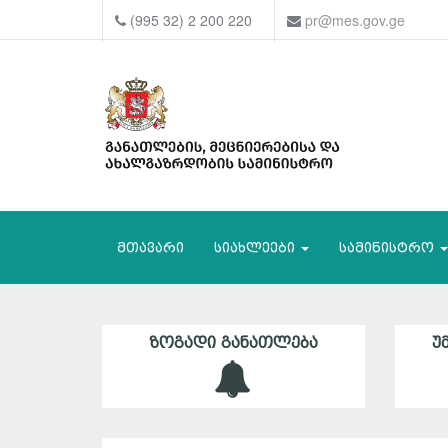
(995 32) 2 200 220
pr@mes.gov.ge
მთავარი
სიახლეები
სამინისტრო
ᲖᲝᲒᲐᲓᲘ ᲒᲐᲜᲐᲗᲚᲔᲑᲐ
Უ