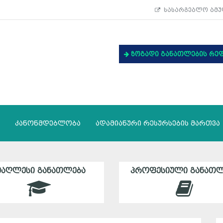
სასარგებლო ბმუ
ზოგადი განათლების რე
კანონმდებლობა
ადამიანური რესურსების მართვა
ᲛᲐᲦᲚᲔᲡᲘ ᲒᲐᲜᲐᲗᲚᲔᲑᲐ
ᲞᲠᲝᲤᲔᲡᲘᲣᲚᲘ ᲒᲐᲜᲐᲗᲚ