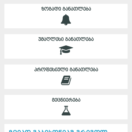
ᲖᲝᲒᲐᲓᲘ ᲒᲐᲜᲐᲗᲚᲔᲑᲐ
ᲣᲛᲐᲦᲚᲔᲡᲘ ᲒᲐᲜᲐᲗᲚᲔᲑᲐ
ᲞᲠᲝᲤᲔᲡᲘᲣᲚᲘ ᲒᲐᲜᲐᲗᲚᲔᲑᲐ
ᲛᲔᲪᲜᲘᲔᲠᲔᲑᲐ