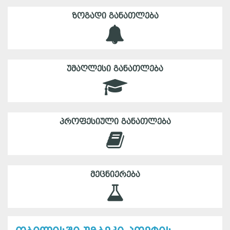
ᲖᲝᲒᲐᲓᲘ ᲒᲐᲜᲐᲗᲚᲔᲑᲐ
ᲣᲛᲐᲦᲚᲔᲡᲘ ᲒᲐᲜᲐᲗᲚᲔᲑᲐ
ᲞᲠᲝᲤᲔᲡᲘᲣᲚᲘ ᲒᲐᲜᲐᲗᲚᲔᲑᲐ
ᲛᲔᲪᲜᲘᲔᲠᲔᲑᲐ