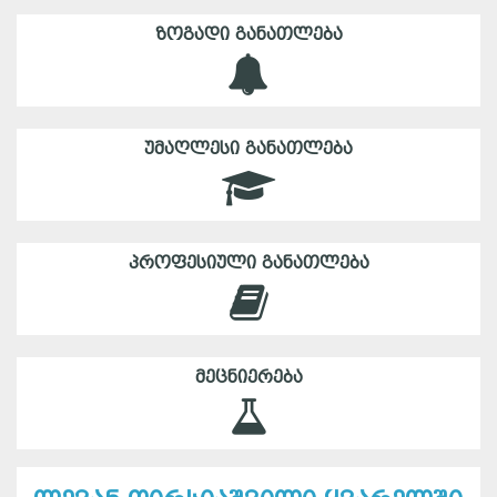
ᲖᲝᲒᲐᲓᲘ ᲒᲐᲜᲐᲗᲚᲔᲑᲐ
ᲣᲛᲐᲦᲚᲔᲡᲘ ᲒᲐᲜᲐᲗᲚᲔᲑᲐ
ᲞᲠᲝᲤᲔᲡᲘᲣᲚᲘ ᲒᲐᲜᲐᲗᲚᲔᲑᲐ
ᲛᲔᲪᲜᲘᲔᲠᲔᲑᲐ