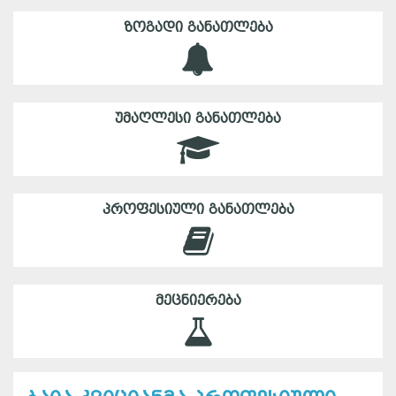
ᲖᲝᲒᲐᲓᲘ ᲒᲐᲜᲐᲗᲚᲔᲑᲐ
ᲣᲛᲐᲦᲚᲔᲡᲘ ᲒᲐᲜᲐᲗᲚᲔᲑᲐ
ᲞᲠᲝᲤᲔᲡᲘᲣᲚᲘ ᲒᲐᲜᲐᲗᲚᲔᲑᲐ
ᲛᲔᲪᲜᲘᲔᲠᲔᲑᲐ