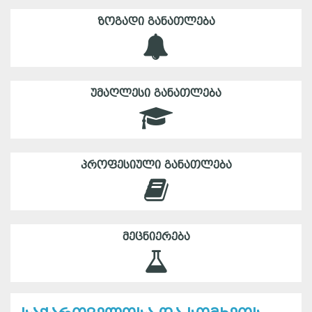
ᲖᲝᲒᲐᲓᲘ ᲒᲐᲜᲐᲗᲚᲔᲑᲐ
ᲣᲛᲐᲦᲚᲔᲡᲘ ᲒᲐᲜᲐᲗᲚᲔᲑᲐ
ᲞᲠᲝᲤᲔᲡᲘᲣᲚᲘ ᲒᲐᲜᲐᲗᲚᲔᲑᲐ
ᲛᲔᲪᲜᲘᲔᲠᲔᲑᲐ