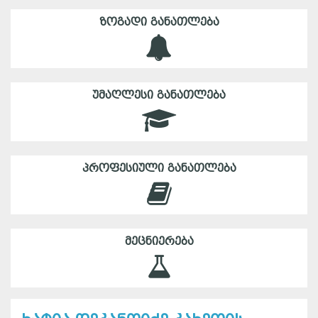
ᲖᲝᲒᲐᲓᲘ ᲒᲐᲜᲐᲗᲚᲔᲑᲐ
ᲣᲛᲐᲦᲚᲔᲡᲘ ᲒᲐᲜᲐᲗᲚᲔᲑᲐ
ᲞᲠᲝᲤᲔᲡᲘᲣᲚᲘ ᲒᲐᲜᲐᲗᲚᲔᲑᲐ
ᲛᲔᲪᲜᲘᲔᲠᲔᲑᲐ