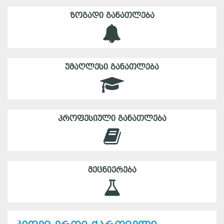
ᲖᲝᲒᲐᲓᲘ ᲒᲐᲜᲐᲗᲚᲔᲑᲐ
ᲣᲛᲐᲦᲚᲔᲡᲘ ᲒᲐᲜᲐᲗᲚᲔᲑᲐ
ᲞᲠᲝᲤᲔᲡᲘᲣᲚᲘ ᲒᲐᲜᲐᲗᲚᲔᲑᲐ
ᲛᲔᲪᲜᲘᲔᲠᲔᲑᲐ