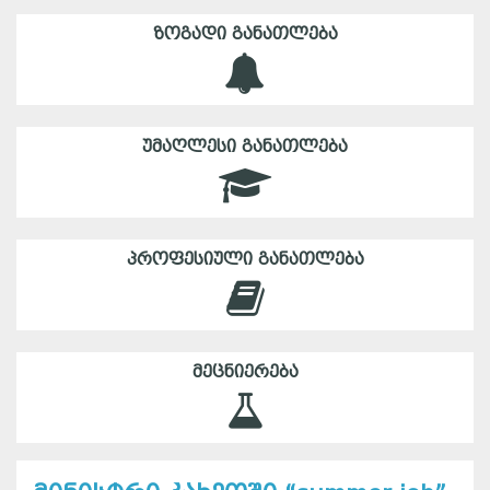
ᲖᲝᲒᲐᲓᲘ ᲒᲐᲜᲐᲗᲚᲔᲑᲐ
ᲣᲛᲐᲦᲚᲔᲡᲘ ᲒᲐᲜᲐᲗᲚᲔᲑᲐ
ᲞᲠᲝᲤᲔᲡᲘᲣᲚᲘ ᲒᲐᲜᲐᲗᲚᲔᲑᲐ
ᲛᲔᲪᲜᲘᲔᲠᲔᲑᲐ