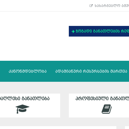
სასარგებლო ბმუ
ზოგადი განათლების რე
კანონმდებლობა
ადამიანური რესურსების მართვა
ᲛᲐᲦᲚᲔᲡᲘ ᲒᲐᲜᲐᲗᲚᲔᲑᲐ
ᲞᲠᲝᲤᲔᲡᲘᲣᲚᲘ ᲒᲐᲜᲐᲗᲚ