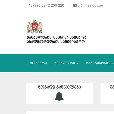
(995 32) 2 200 220
pr@mes.gov.ge
მთავარი
სიახლეები
სამინისტრო
ᲖᲝᲒᲐᲓᲘ ᲒᲐᲜᲐᲗᲚᲔᲑᲐ
Უ