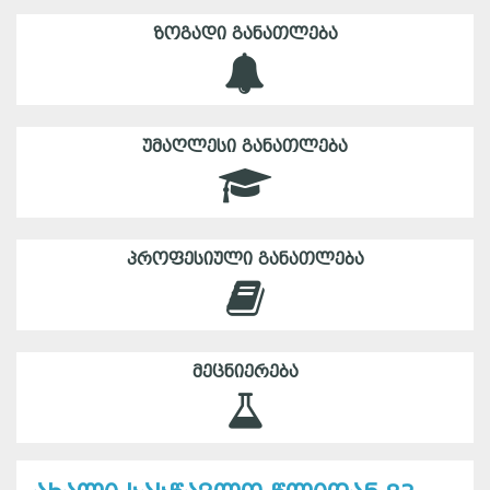
ᲖᲝᲒᲐᲓᲘ ᲒᲐᲜᲐᲗᲚᲔᲑᲐ
ᲣᲛᲐᲦᲚᲔᲡᲘ ᲒᲐᲜᲐᲗᲚᲔᲑᲐ
ᲞᲠᲝᲤᲔᲡᲘᲣᲚᲘ ᲒᲐᲜᲐᲗᲚᲔᲑᲐ
ᲛᲔᲪᲜᲘᲔᲠᲔᲑᲐ