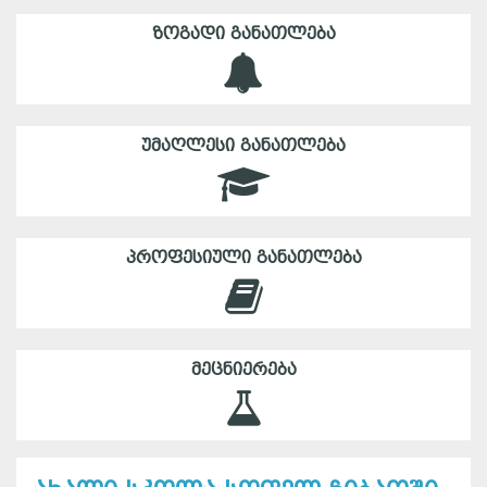
ᲖᲝᲒᲐᲓᲘ ᲒᲐᲜᲐᲗᲚᲔᲑᲐ
ᲣᲛᲐᲦᲚᲔᲡᲘ ᲒᲐᲜᲐᲗᲚᲔᲑᲐ
ᲞᲠᲝᲤᲔᲡᲘᲣᲚᲘ ᲒᲐᲜᲐᲗᲚᲔᲑᲐ
ᲛᲔᲪᲜᲘᲔᲠᲔᲑᲐ