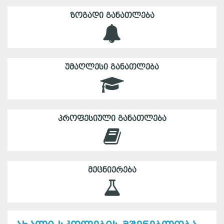
ᲖᲝᲒᲐᲓᲘ ᲒᲐᲜᲐᲗᲚᲔᲑᲐ
ᲣᲛᲐᲦᲚᲔᲡᲘ ᲒᲐᲜᲐᲗᲚᲔᲑᲐ
ᲞᲠᲝᲤᲔᲡᲘᲣᲚᲘ ᲒᲐᲜᲐᲗᲚᲔᲑᲐ
ᲛᲔᲪᲜᲘᲔᲠᲔᲑᲐ