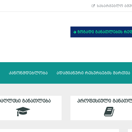
სასარგებლო ბმუ
ზოგადი განათლების რე
კანონმდებლობა
ადამიანური რესურსების მართვა
ᲛᲐᲦᲚᲔᲡᲘ ᲒᲐᲜᲐᲗᲚᲔᲑᲐ
ᲞᲠᲝᲤᲔᲡᲘᲣᲚᲘ ᲒᲐᲜᲐᲗᲚ