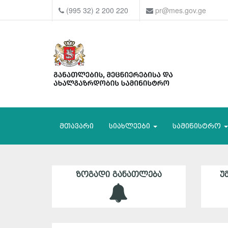
(995 32) 2 200 220
pr@mes.gov.ge
მთავარი
სიახლეები
სამინისტრო
ᲖᲝᲒᲐᲓᲘ ᲒᲐᲜᲐᲗᲚᲔᲑᲐ
Უ