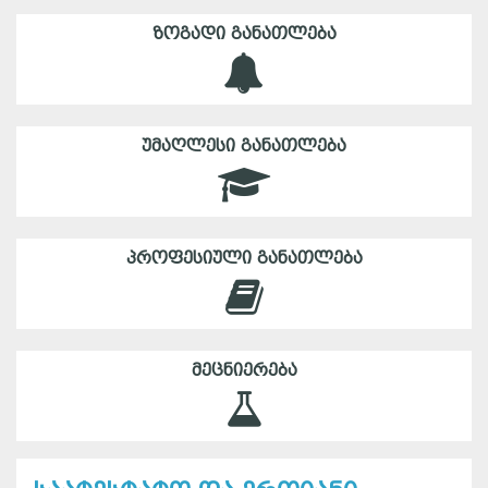
ᲖᲝᲒᲐᲓᲘ ᲒᲐᲜᲐᲗᲚᲔᲑᲐ
ᲣᲛᲐᲦᲚᲔᲡᲘ ᲒᲐᲜᲐᲗᲚᲔᲑᲐ
ᲞᲠᲝᲤᲔᲡᲘᲣᲚᲘ ᲒᲐᲜᲐᲗᲚᲔᲑᲐ
ᲛᲔᲪᲜᲘᲔᲠᲔᲑᲐ