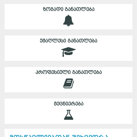
ᲖᲝᲒᲐᲓᲘ ᲒᲐᲜᲐᲗᲚᲔᲑᲐ
ᲣᲛᲐᲦᲚᲔᲡᲘ ᲒᲐᲜᲐᲗᲚᲔᲑᲐ
ᲞᲠᲝᲤᲔᲡᲘᲣᲚᲘ ᲒᲐᲜᲐᲗᲚᲔᲑᲐ
ᲛᲔᲪᲜᲘᲔᲠᲔᲑᲐ