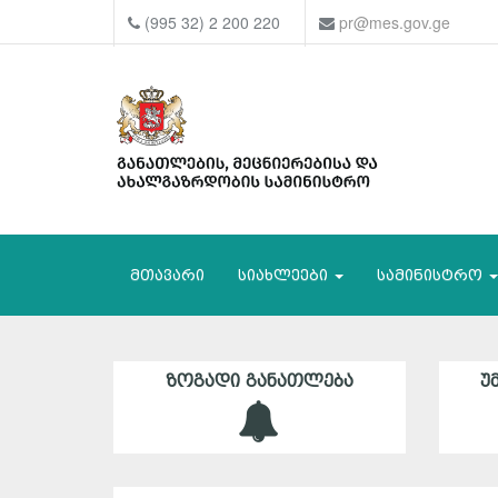
(995 32) 2 200 220
pr@mes.gov.ge
მთავარი
სიახლეები
სამინისტრო
ᲖᲝᲒᲐᲓᲘ ᲒᲐᲜᲐᲗᲚᲔᲑᲐ
Უ