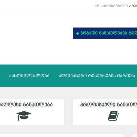
სასარგებლო ბმუ
ზოგადი განათლების რე
კანონმდებლობა
ადამიანური რესურსების მართვა
ᲛᲐᲦᲚᲔᲡᲘ ᲒᲐᲜᲐᲗᲚᲔᲑᲐ
ᲞᲠᲝᲤᲔᲡᲘᲣᲚᲘ ᲒᲐᲜᲐᲗᲚ