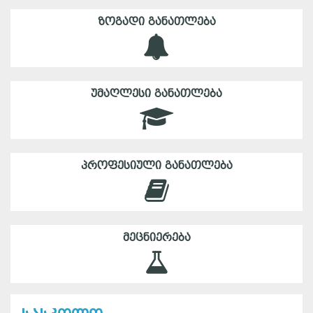
ᲖᲝᲒᲐᲓᲘ ᲒᲐᲜᲐᲗᲚᲔᲑᲐ
ᲣᲛᲐᲦᲚᲔᲡᲘ ᲒᲐᲜᲐᲗᲚᲔᲑᲐ
ᲞᲠᲝᲤᲔᲡᲘᲣᲚᲘ ᲒᲐᲜᲐᲗᲚᲔᲑᲐ
ᲛᲔᲪᲜᲘᲔᲠᲔᲑᲐ