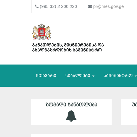
(995 32) 2 200 220
pr@mes.gov.ge
მთავარი
სიახლეები
სამინისტრო
ᲖᲝᲒᲐᲓᲘ ᲒᲐᲜᲐᲗᲚᲔᲑᲐ
Უ