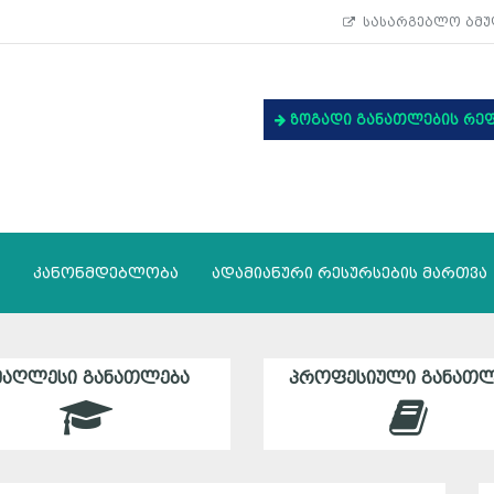
სასარგებლო ბმუ
ზოგადი განათლების რე
კანონმდებლობა
ადამიანური რესურსების მართვა
ᲛᲐᲦᲚᲔᲡᲘ ᲒᲐᲜᲐᲗᲚᲔᲑᲐ
ᲞᲠᲝᲤᲔᲡᲘᲣᲚᲘ ᲒᲐᲜᲐᲗᲚ