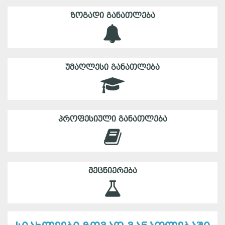
ᲖᲝᲒᲐᲓᲘ ᲒᲐᲜᲐᲗᲚᲔᲑᲐ
ᲣᲛᲐᲦᲚᲔᲡᲘ ᲒᲐᲜᲐᲗᲚᲔᲑᲐ
ᲞᲠᲝᲤᲔᲡᲘᲣᲚᲘ ᲒᲐᲜᲐᲗᲚᲔᲑᲐ
ᲛᲔᲪᲜᲘᲔᲠᲔᲑᲐ