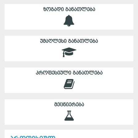
ᲖᲝᲒᲐᲓᲘ ᲒᲐᲜᲐᲗᲚᲔᲑᲐ
ᲣᲛᲐᲦᲚᲔᲡᲘ ᲒᲐᲜᲐᲗᲚᲔᲑᲐ
ᲞᲠᲝᲤᲔᲡᲘᲣᲚᲘ ᲒᲐᲜᲐᲗᲚᲔᲑᲐ
ᲛᲔᲪᲜᲘᲔᲠᲔᲑᲐ