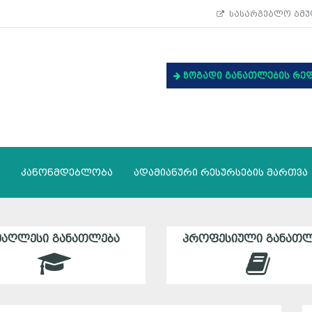
სასარგებლო ბმუ
ზოგადი განათლების რე
კანონმდებლობა
ადამიანური რესურსების მართვა
ᲛᲐᲦᲚᲔᲡᲘ ᲒᲐᲜᲐᲗᲚᲔᲑᲐ
ᲞᲠᲝᲤᲔᲡᲘᲣᲚᲘ ᲒᲐᲜᲐᲗᲚ