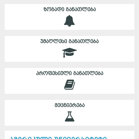
ᲖᲝᲒᲐᲓᲘ ᲒᲐᲜᲐᲗᲚᲔᲑᲐ
ᲣᲛᲐᲦᲚᲔᲡᲘ ᲒᲐᲜᲐᲗᲚᲔᲑᲐ
ᲞᲠᲝᲤᲔᲡᲘᲣᲚᲘ ᲒᲐᲜᲐᲗᲚᲔᲑᲐ
ᲛᲔᲪᲜᲘᲔᲠᲔᲑᲐ