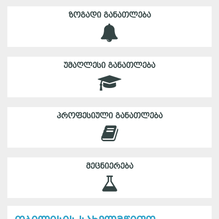
ᲖᲝᲒᲐᲓᲘ ᲒᲐᲜᲐᲗᲚᲔᲑᲐ
ᲣᲛᲐᲦᲚᲔᲡᲘ ᲒᲐᲜᲐᲗᲚᲔᲑᲐ
ᲞᲠᲝᲤᲔᲡᲘᲣᲚᲘ ᲒᲐᲜᲐᲗᲚᲔᲑᲐ
ᲛᲔᲪᲜᲘᲔᲠᲔᲑᲐ