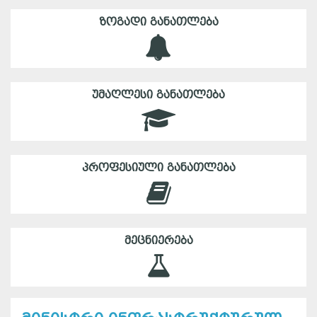
ᲖᲝᲒᲐᲓᲘ ᲒᲐᲜᲐᲗᲚᲔᲑᲐ
ᲣᲛᲐᲦᲚᲔᲡᲘ ᲒᲐᲜᲐᲗᲚᲔᲑᲐ
ᲞᲠᲝᲤᲔᲡᲘᲣᲚᲘ ᲒᲐᲜᲐᲗᲚᲔᲑᲐ
ᲛᲔᲪᲜᲘᲔᲠᲔᲑᲐ