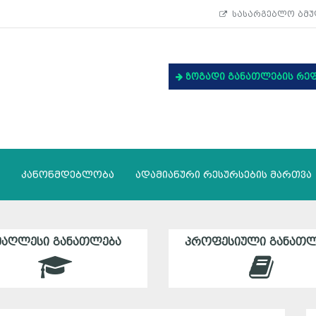
სასარგებლო ბმუ
ზოგადი განათლების რე
კანონმდებლობა
ადამიანური რესურსების მართვა
ᲛᲐᲦᲚᲔᲡᲘ ᲒᲐᲜᲐᲗᲚᲔᲑᲐ
ᲞᲠᲝᲤᲔᲡᲘᲣᲚᲘ ᲒᲐᲜᲐᲗᲚ