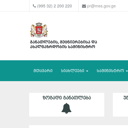
(995 32) 2 200 220
pr@mes.gov.ge
მთავარი
სიახლეები
სამინისტრო
ᲖᲝᲒᲐᲓᲘ ᲒᲐᲜᲐᲗᲚᲔᲑᲐ
Უ