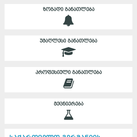
ᲖᲝᲒᲐᲓᲘ ᲒᲐᲜᲐᲗᲚᲔᲑᲐ
ᲣᲛᲐᲦᲚᲔᲡᲘ ᲒᲐᲜᲐᲗᲚᲔᲑᲐ
ᲞᲠᲝᲤᲔᲡᲘᲣᲚᲘ ᲒᲐᲜᲐᲗᲚᲔᲑᲐ
ᲛᲔᲪᲜᲘᲔᲠᲔᲑᲐ