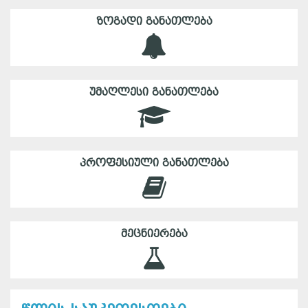
ᲖᲝᲒᲐᲓᲘ ᲒᲐᲜᲐᲗᲚᲔᲑᲐ
ᲣᲛᲐᲦᲚᲔᲡᲘ ᲒᲐᲜᲐᲗᲚᲔᲑᲐ
ᲞᲠᲝᲤᲔᲡᲘᲣᲚᲘ ᲒᲐᲜᲐᲗᲚᲔᲑᲐ
ᲛᲔᲪᲜᲘᲔᲠᲔᲑᲐ