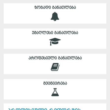
ᲖᲝᲒᲐᲓᲘ ᲒᲐᲜᲐᲗᲚᲔᲑᲐ
ᲣᲛᲐᲦᲚᲔᲡᲘ ᲒᲐᲜᲐᲗᲚᲔᲑᲐ
ᲞᲠᲝᲤᲔᲡᲘᲣᲚᲘ ᲒᲐᲜᲐᲗᲚᲔᲑᲐ
ᲛᲔᲪᲜᲘᲔᲠᲔᲑᲐ