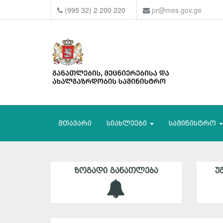
(995 32) 2 200 220
pr@mes.gov.ge
მთავარი
სიახლეები
სამინისტრო
ᲖᲝᲒᲐᲓᲘ ᲒᲐᲜᲐᲗᲚᲔᲑᲐ
Უ