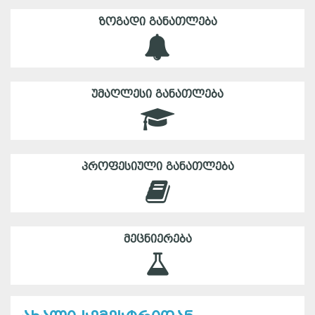
ᲖᲝᲒᲐᲓᲘ ᲒᲐᲜᲐᲗᲚᲔᲑᲐ
ᲣᲛᲐᲦᲚᲔᲡᲘ ᲒᲐᲜᲐᲗᲚᲔᲑᲐ
ᲞᲠᲝᲤᲔᲡᲘᲣᲚᲘ ᲒᲐᲜᲐᲗᲚᲔᲑᲐ
ᲛᲔᲪᲜᲘᲔᲠᲔᲑᲐ