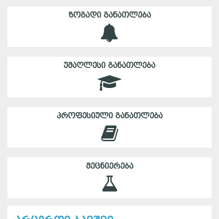
ᲖᲝᲒᲐᲓᲘ ᲒᲐᲜᲐᲗᲚᲔᲑᲐ
ᲣᲛᲐᲦᲚᲔᲡᲘ ᲒᲐᲜᲐᲗᲚᲔᲑᲐ
ᲞᲠᲝᲤᲔᲡᲘᲣᲚᲘ ᲒᲐᲜᲐᲗᲚᲔᲑᲐ
ᲛᲔᲪᲜᲘᲔᲠᲔᲑᲐ