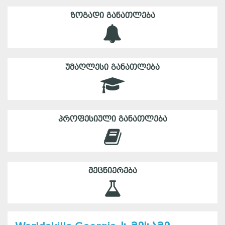
ᲖᲝᲒᲐᲓᲘ ᲒᲐᲜᲐᲗᲚᲔᲑᲐ
ᲣᲛᲐᲦᲚᲔᲡᲘ ᲒᲐᲜᲐᲗᲚᲔᲑᲐ
ᲞᲠᲝᲤᲔᲡᲘᲣᲚᲘ ᲒᲐᲜᲐᲗᲚᲔᲑᲐ
ᲛᲔᲪᲜᲘᲔᲠᲔᲑᲐ