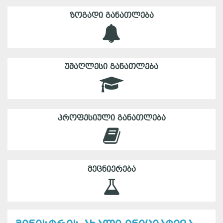
ᲖᲝᲒᲐᲓᲘ ᲒᲐᲜᲐᲗᲚᲔᲑᲐ
ᲣᲛᲐᲦᲚᲔᲡᲘ ᲒᲐᲜᲐᲗᲚᲔᲑᲐ
ᲞᲠᲝᲤᲔᲡᲘᲣᲚᲘ ᲒᲐᲜᲐᲗᲚᲔᲑᲐ
ᲛᲔᲪᲜᲘᲔᲠᲔᲑᲐ