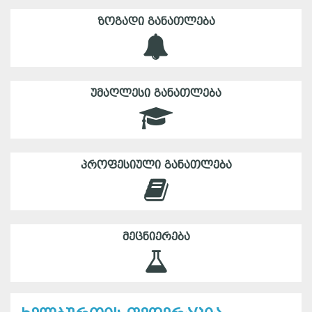
ᲖᲝᲒᲐᲓᲘ ᲒᲐᲜᲐᲗᲚᲔᲑᲐ
ᲣᲛᲐᲦᲚᲔᲡᲘ ᲒᲐᲜᲐᲗᲚᲔᲑᲐ
ᲞᲠᲝᲤᲔᲡᲘᲣᲚᲘ ᲒᲐᲜᲐᲗᲚᲔᲑᲐ
ᲛᲔᲪᲜᲘᲔᲠᲔᲑᲐ