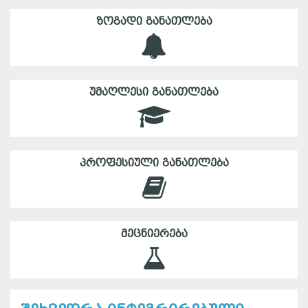
ᲖᲝᲒᲐᲓᲘ ᲒᲐᲜᲐᲗᲚᲔᲑᲐ
ᲣᲛᲐᲦᲚᲔᲡᲘ ᲒᲐᲜᲐᲗᲚᲔᲑᲐ
ᲞᲠᲝᲤᲔᲡᲘᲣᲚᲘ ᲒᲐᲜᲐᲗᲚᲔᲑᲐ
ᲛᲔᲪᲜᲘᲔᲠᲔᲑᲐ