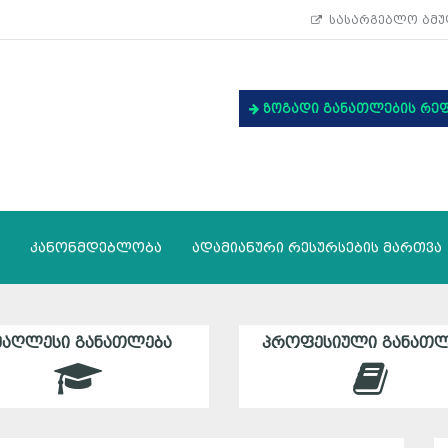
სასარგებლო ბმუ
ზოგადი განათლების რე
კანონმდებლობა
ადამიანური რესურსების მართვა
ᲛᲐᲦᲚᲔᲡᲘ ᲒᲐᲜᲐᲗᲚᲔᲑᲐ
ᲞᲠᲝᲤᲔᲡᲘᲣᲚᲘ ᲒᲐᲜᲐᲗᲚ