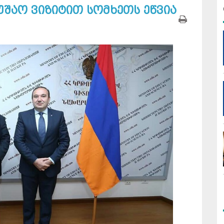
უშაო ვიზიტით სომხეთს ეწვია