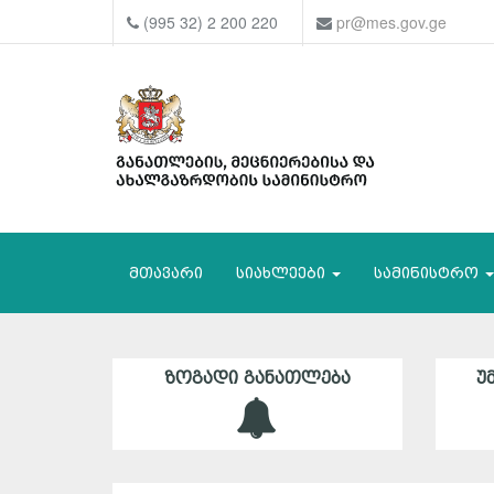
(995 32) 2 200 220
pr@mes.gov.ge
მთავარი
სიახლეები
სამინისტრო
ᲖᲝᲒᲐᲓᲘ ᲒᲐᲜᲐᲗᲚᲔᲑᲐ
Უ