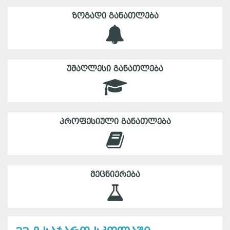
ᲖᲝᲒᲐᲓᲘ ᲒᲐᲜᲐᲗᲚᲔᲑᲐ
ᲣᲛᲐᲦᲚᲔᲡᲘ ᲒᲐᲜᲐᲗᲚᲔᲑᲐ
ᲞᲠᲝᲤᲔᲡᲘᲣᲚᲘ ᲒᲐᲜᲐᲗᲚᲔᲑᲐ
ᲛᲔᲪᲜᲘᲔᲠᲔᲑᲐ