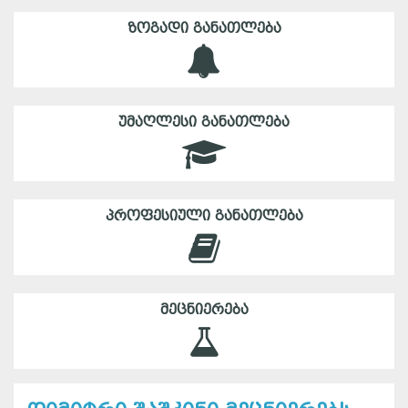
ᲖᲝᲒᲐᲓᲘ ᲒᲐᲜᲐᲗᲚᲔᲑᲐ
ᲣᲛᲐᲦᲚᲔᲡᲘ ᲒᲐᲜᲐᲗᲚᲔᲑᲐ
ᲞᲠᲝᲤᲔᲡᲘᲣᲚᲘ ᲒᲐᲜᲐᲗᲚᲔᲑᲐ
ᲛᲔᲪᲜᲘᲔᲠᲔᲑᲐ