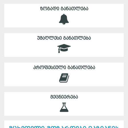
ᲖᲝᲒᲐᲓᲘ ᲒᲐᲜᲐᲗᲚᲔᲑᲐ
ᲣᲛᲐᲦᲚᲔᲡᲘ ᲒᲐᲜᲐᲗᲚᲔᲑᲐ
ᲞᲠᲝᲤᲔᲡᲘᲣᲚᲘ ᲒᲐᲜᲐᲗᲚᲔᲑᲐ
ᲛᲔᲪᲜᲘᲔᲠᲔᲑᲐ