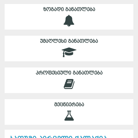
ᲖᲝᲒᲐᲓᲘ ᲒᲐᲜᲐᲗᲚᲔᲑᲐ
ᲣᲛᲐᲦᲚᲔᲡᲘ ᲒᲐᲜᲐᲗᲚᲔᲑᲐ
ᲞᲠᲝᲤᲔᲡᲘᲣᲚᲘ ᲒᲐᲜᲐᲗᲚᲔᲑᲐ
ᲛᲔᲪᲜᲘᲔᲠᲔᲑᲐ